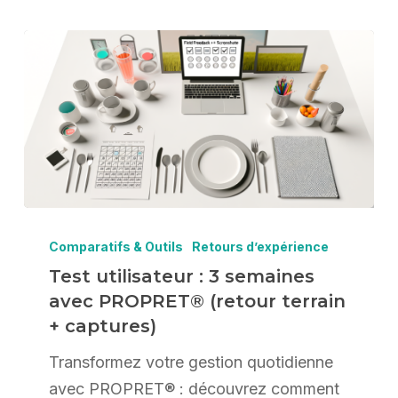
Test
utilisateur
Comparatifs & Outils
Retours d’expérience
:
Test utilisateur : 3 semaines
avec PROPRET® (retour terrain
3
+ captures)
semaines
avec
Transformez votre gestion quotidienne
PROPRET®
avec PROPRET® : découvrez comment