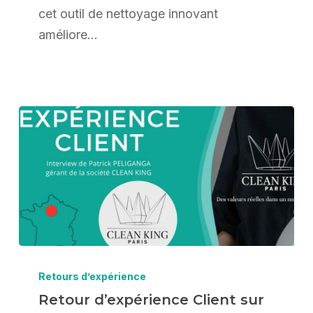
(retour
cet outil de nettoyage innovant
terrain
améliore…
+
captures)
Retour
d’expérience
Retours d’expérience
Client
Retour d’expérience Client sur