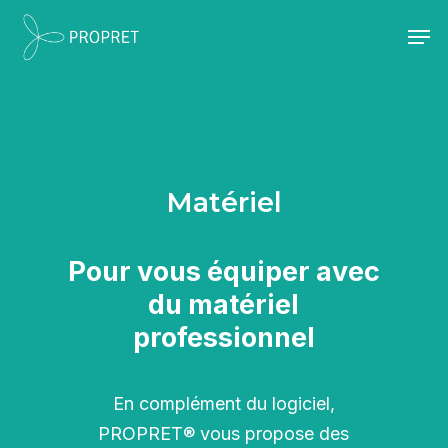
Skip
Men
to
Close
main
Menu
content
Matériel
Pour vous équiper avec
du matériel
professionnel
En complément du logiciel,
PROPRET® vous propose des