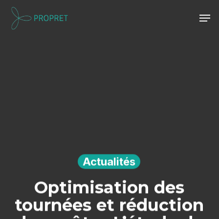
Skip
Men
to
Close
main
Menu
content
Actualités
Optimisation des
tournées et réduction