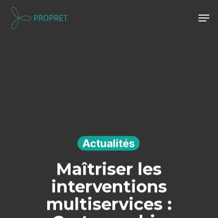
Skip
Men
to
Close
main
Menu
content
Actualités
Maîtriser les
interventions
multiservices :