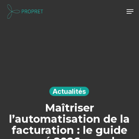
Skip
Men
to
Close
main
Menu
content
Actualités
Maîtriser
l’automatisation de la
facturation : le guide