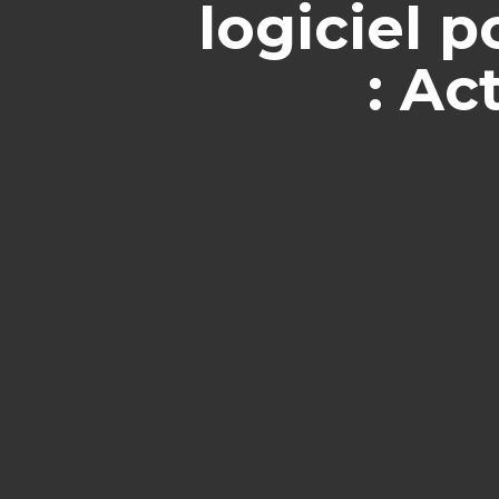
logiciel p
: Ac