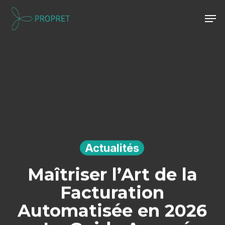
Skip
Men
to
Close
main
Menu
content
Actualités
Maîtriser l’Art de la
Facturation
Automatisée en 2026