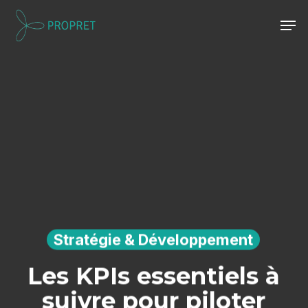
Skip
Men
to
Close
main
Menu
content
Stratégie & Développement
Les KPIs essentiels à
suivre pour piloter