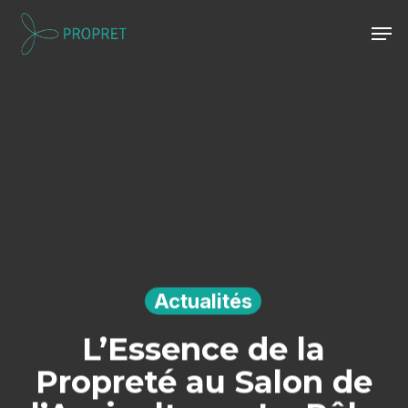
Skip
Men
to
Close
main
Menu
content
Actualités
L’Essence de la
Propreté au Salon de