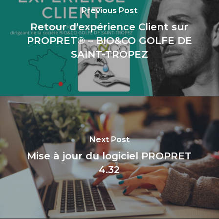
Previous Post
Retour d’expérience Client sur
PROPRET® – BIO&CO GOLFE DE
SAINT-TROPEZ
Next Post
Mise à jour du logiciel PROPRET
4.32