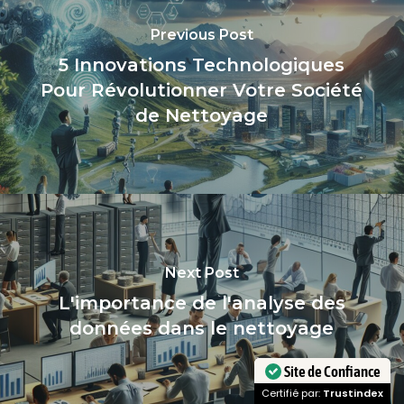
Previous Post
5 Innovations Technologiques
Pour Révolutionner Votre Société
de Nettoyage
Next Post
L'importance de l'analyse des
données dans le nettoyage
Site de Confiance
Certifié par:
Trustindex