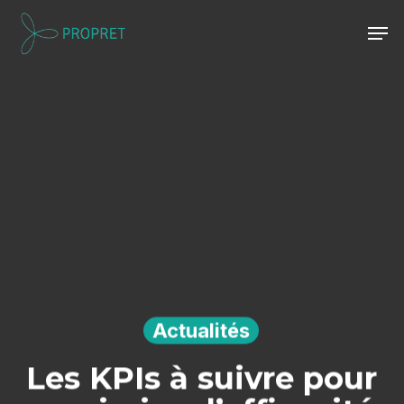
Skip
Men
to
Close
main
Menu
content
Actualités
Les KPIs à suivre pour