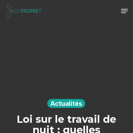
Skip
Men
to
Close
main
Menu
content
Actualités
Loi sur le travail de
nuit : quelles