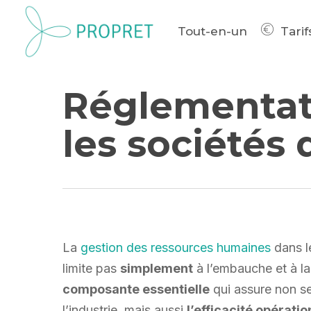
Skip
to
Tout-en-un
Tarif
main
content
Réglementat
les sociétés
La
gestion des ressources humaines
dans l
limite pas
simplement
à l’embauche et à la
composante essentielle
qui assure non se
l’industrie, mais aussi
l’efficacité opératio