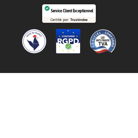
Service Client Exceptionnel
Certifié par:
Trustindex
Application mobile entreprise nettoyage
Tableau de bord
entreprise nettoyage
Logiciel entreprise nettoyage
Logiciel entreprise propreté
Logiciel facturation entreprise
nettoyage
Logiciel facturation entreprise propreté
Logiciel planning entreprise nettoyage
Logiciel planning
propreté
Gérer son entreprise nettoyage
Logiciel gestion
entreprise nettoyage
Crédits