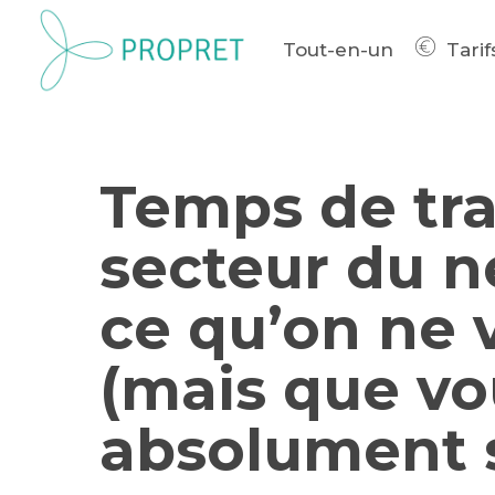
Skip
to
Tout-en-un
Tarif
main
content
Temps de tra
secteur du n
ce qu’on ne 
(mais que vo
absolument s