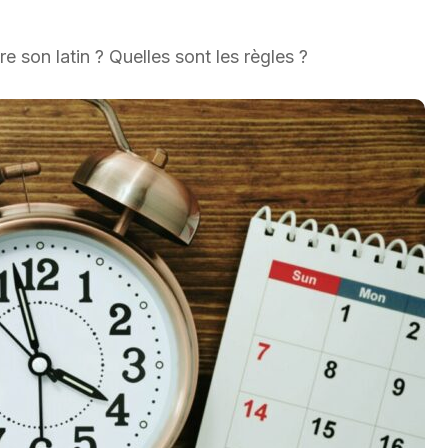
dre
son
latin
?
Quelles
sont
les
règles
?