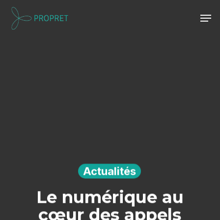
Skip
Men
to
Close
main
Menu
content
Actualités
Le numérique au
cœur des appels