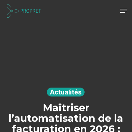
Skip
Men
to
Close
main
Menu
content
Actualités
Maîtriser
l’automatisation de la
facturation en 2026 :