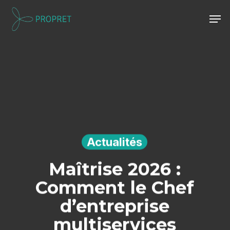
Skip
Men
to
Close
main
Menu
content
Actualités
Maîtrise 2026 :
Comment le Chef
d’entreprise
multiservices