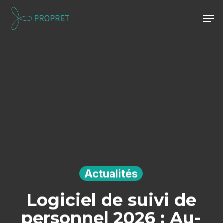
Skip
Men
to
Close
main
Menu
content
Actualités
Logiciel de suivi de
personnel 2026 : Au-