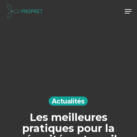
Skip
Men
to
Close
main
Menu
content
Actualités
Les meilleures
pratiques pour la