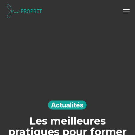
Skip
Men
to
Close
main
Menu
content
Actualités
Les meilleures
pratiques pour former