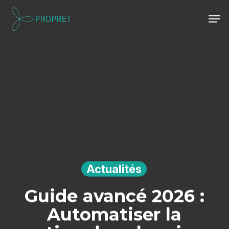
Skip
Men
to
Close
main
Menu
content
Actualités
Guide avancé 2026 :
Automatiser la