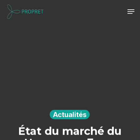
Skip
Men
to
Close
main
Menu
content
Actualités
État du marché du