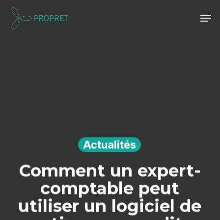
Skip
Men
to
Close
main
Menu
content
Actualités
Comment un expert-
comptable peut
utiliser un logiciel de