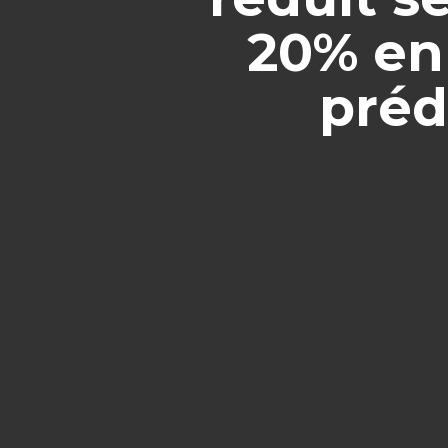
20% en 
préd