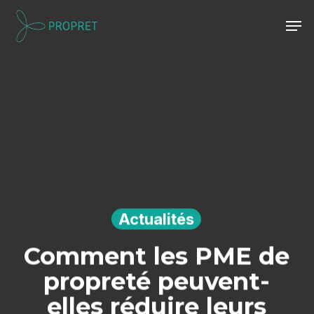
Skip
Men
to
Close
main
Menu
content
Actualités
Comment les PME de
propreté peuvent-
elles réduire leurs