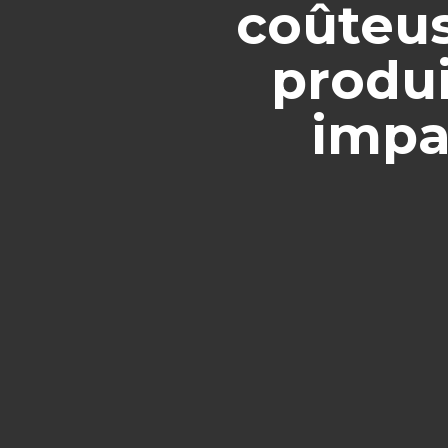
coûteus
produi
impa