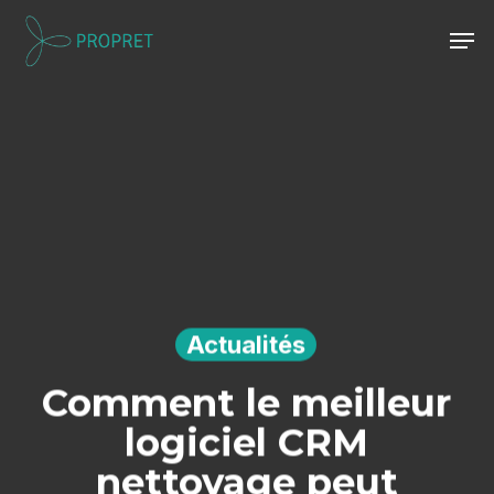
Skip
Men
to
Close
main
Menu
content
Actualités
Comment le meilleur
logiciel CRM
nettoyage peut