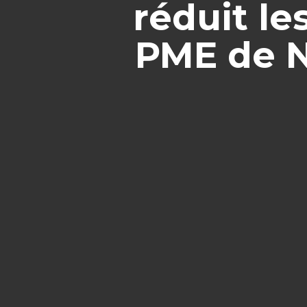
réduit le
PME de N