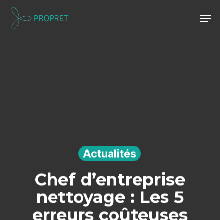
Skip
Men
to
Close
main
Menu
content
Actualités
Chef d’entreprise
nettoyage : Les 5
erreurs coûteuses