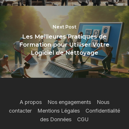
Next Post
Les Meilleures Pratiques de
Formation pour Utiliser Votre
Logiciel de Nettoyage
A propos
Nos engagements
Nous
contacter
Mentions Légales
Confidentialité
des Données
CGU