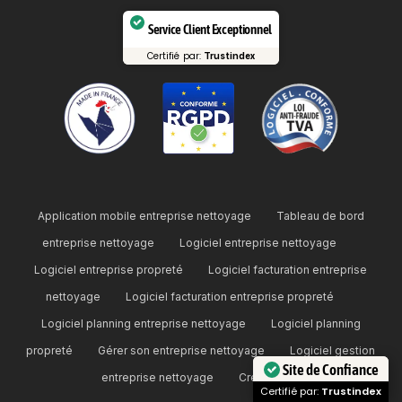
Service Client Exceptionnel
Certifié par:
Trustindex
Application mobile entreprise nettoyage
Tableau de bord
entreprise nettoyage
Logiciel entreprise nettoyage
Logiciel entreprise propreté
Logiciel facturation entreprise
nettoyage
Logiciel facturation entreprise propreté
Logiciel planning entreprise nettoyage
Logiciel planning
propreté
Gérer son entreprise nettoyage
Logiciel gestion
Site de Confiance
entreprise nettoyage
Crédits
Certifié par:
Trustindex