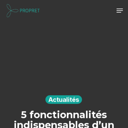
Skip
Men
to
Close
main
Menu
content
Actualités
5 fonctionnalités
indispensables d’un