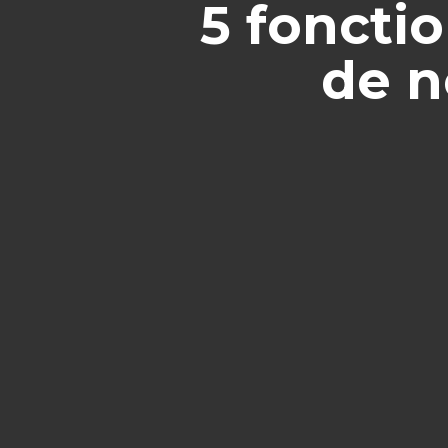
5 fonctio
de n